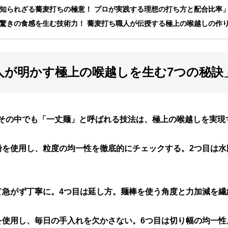
 「知られざる蕎麦打ちの極意！ プロが実践する理想の打ち方と配合比率
 「驚きの食感を生む技術力！ 蕎麦打ち職人が伝授する極上の喉越しの作
職人が明かす極上の喉越しを生む7つの秘訣
その中でも「一丈麺」と呼ばれる技法は、極上の喉越しを実現
粉を使用し、粒度の均一性を徹底的にチェックする。2つ目は水
て急がず丁寧に。4つ目は延し方。麺棒を使う角度と力加減を
使用し、毎日の手入れを欠かさない。6つ目は切り幅の均一性。