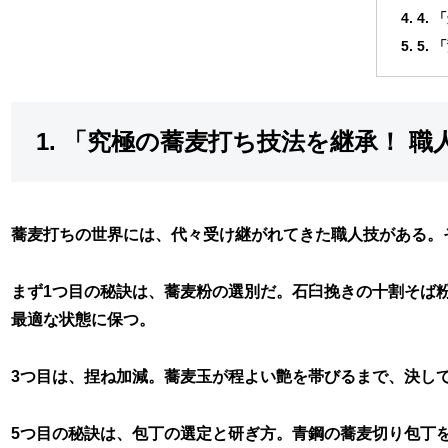
4.
5.
1. 「究極の蕎麦打ち技法を継承！ 
蕎麦打ちの世界には、代々受け継がれてきた職人技がある。
まず1つ目の秘訣は、蕎麦粉の選別だ。石臼挽きの十割そば
最適な状態に保つ。
3つ目は、捏ね加減。蕎麦玉が程よい艶を帯びるまで、決し
5つ目の秘訣は、包丁の選定と研ぎ方。青鋼の蕎麦切り包丁を