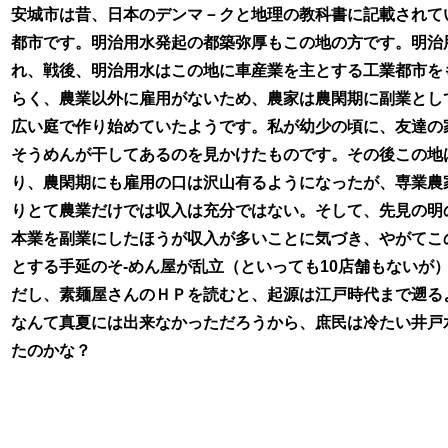
安城市は昔、日本のデンマ－クと地理の教科書に記載されて
都市です。明治用水発起の都築弥厚もこの地の方です。明治
れ、戦後、明治用水はこの地に車産業を主とする工業都市を
らく、農業以外に雇用がないため、農家は農閑期に副業とし
広い庭で作り始めていたようです。私が幼少の頃に、友達の
そうめんが干してあるのを見かけたものです。その後この地
り、農閑期にも雇用の口は沢山有るようになったが、専業農
りとて農業だけでは収入は充分ではない。そして、先見の明
本業を副業にしたほうが収入が多いことに気づき、やがてこ
とする手延のそ-めん屋が乱立（といっても10店舗もないが
だし、素麺屋さんのＨＰを読むと、起源は江戸時代まで遡る
なんて真夏には出来なかっただろうから、庶民は冷たい井戸
たのかな？