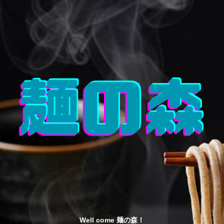
Well come 麺の森！