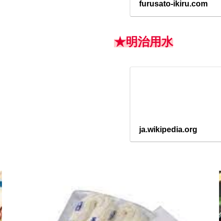
furusato-ikiru.com
★明治用水
ja.wikipedia.org