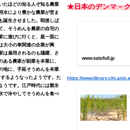
いたほどの知る人ぞ知る農業
★日本のデンマ－
用水により豊かな農業が営ま
も誕生させました。戦後しば
て、そうめんを農家の自宅の
家に遊びに行くと、庭一面に
は大小の車関連の企業が興
家は雇用されるのも躊躇、さ
www.satofull.jp
のある農家が副業を本業に、
の地に、手延そうめんを本業
）するようなったようです。た
https://www.library.city.anj
ようです。江戸時代には製氷
水で冷やしてそうめんを食べ