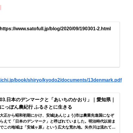
ク
https://www.satofull.jp/blog/2020/09/190301-2.html
o.aichi.jp/book/shiryo/kyodo2/documents/13denmark.pdf
03.日本のデンマークと「あいちのかおり」｜愛知県｜
にっぽん農紀行 ふるさとに生きる
大正から昭和初期にかけ、安城(あんじょう)市は農業先進国になぞ
らえて「日本のデンマーク」と呼ばれていました。明治時代以前ま
でこの地域は「安城ヶ原」という広大な荒れ地。矢作川は流れてい