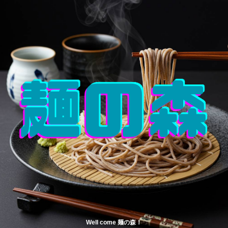
Well come 麺の森！