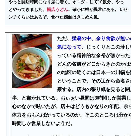
やっと開店時間になり席に着く。オ－ダ－して10数分、やっ
とやってきました、
幅広うどん
。確かに幅が異常にある。５セ
ンチくらいはあるぞ。食べた感触はきしめん風。
ただ、
猛暑の中、余り食欲が無いの
気になって、
じっくりとこの珍しい
っている精神的な余裕が無かった（
どんの名前がどこからきたのかは知
の地区の近くには日本一の川幅を誇
ということで、その辺から命名され
察する。店内の張り紙を見ると閉店
半、と書かれている。おぃぉい昼間は3時間しか営業し
心のなかで呟いたが、店主はどうもかなりの年配、余り
体力をおもんばかっているのか、そこのところは分から
時間しか営業しないようだ。