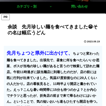
カテゴリ－別
問い合わせ
PR
余談 先月珍しい麺を食べてきました😁そ
の名は幅広うどん
2023.09.19
先月ちょつと県外に出かけて、
ちょつと変わった
麺を食べてきました。出張先で、昼食に何を食べたらいいか思
案、ボスが当地の珍しい麺があると言うので検索して訪れた麺
店。午前11時過ぎに該当麺店に到着したのだが、店の前には
既に行列が出来ていました。気温37度前後なのに20人くらい
の人だかり。店の看板見ると、11時半より開店と書かれてい
た。えっ？こんな暑い時間帯に15分も待つのかよ？とか内心
でチラツと思ったが、折角店の前まで来て帰るわけにはいか
ん。ということで、気の短いおいら達もひたすら開店を待つ。