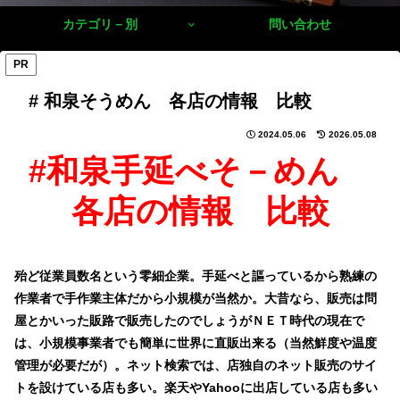
カテゴリ－別
問い合わせ
PR
# 和泉そうめん 各店の情報 比較
2024.05.06
2026.05.08
#和泉手延べそ－めん
各店の情報 比較
殆ど従業員数名という零細企業。手延べと謳っているから熟練の
作業者で手作業主体だから小規模が当然か。大昔なら、販売は問
屋とかいった販路で販売したのでしょうがＮＥＴ時代の現在で
は、小規模事業者でも簡単に世界に直販出来る（当然鮮度や温度
管理が必要だが）。ネット検索では、店独自のネット販売のサイ
トを設けている店も多い。楽天やYahooに出店している店も多い