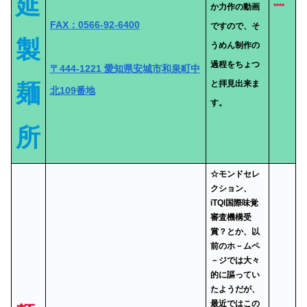
延
か力作の動画
****
FAX：0566-92-6400
ですので、そ
製
うめん制作の
過程をちょつ
〒444-1221 愛知県安城市和泉町中
と拝見出来ま
麺
北109番地
す。
所
☆モンドセレ
クション、
iTQI国際味覚
審査機構受
賞？とか、以
前のホ－ムペ
－ジでは大々
的に謳ってい
たようだが、
最近ではこの