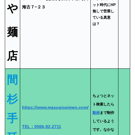
や
ット時代にHP
海古７−２３
無しで営業し
ている真意
は？
麺
店
間
杉
ちょつとネッ
ト検索したら
https://www.masugiseimen.com/
動画
まで制作
手
しているよう
TEL：0566-92-2711
です。なかな