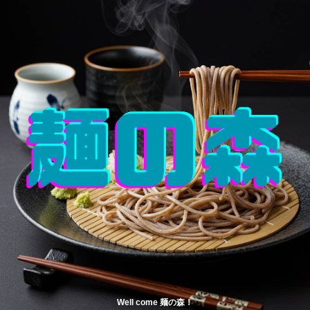
Well come 麺の森！