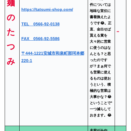
麺
件については
https://tatsumi-shop.com/
地味な宣伝に
の
書着換えたよ
うです😂。正
TEL 0566-92-0138
直、金出せば
た
**
貰える賞を
FAX 0566-92-5586
大々的に営業
つ
に使うのはな
〒444-1221安城市和泉町那珂本郷
んとも？と思
み
ったのです
220-1
が？まぁ何で
も営業に使え
るものは使お
うという、積
極的な営業は
大事かな？😂
ということで*
一つ減らして
おきます。😂
名前がみや