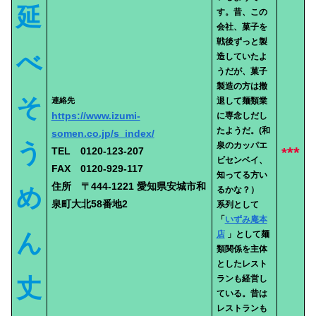
延
す。昔、この
会社、菓子を
戦後ずっと製
べ
造していたよ
うだが、菓子
製造の方は撤
そ
連絡先
退して麺類業
https://www.izumi-
に専念しだし
たようだ。(和
somen.co.jp/s_index/
う
泉のカッパエ
**
TEL 0120-123-207
*
ビセンベイ、
FAX 0120-929-117
知ってる方い
住所 〒444-1221 愛知県安城市和
め
るかな？）
泉町大北58番地2
系列として
「
いずみ庵本
ん
店
」
として麺
類関係を主体
としたレスト
丈
ランも経営し
ている。昔は
レストランも