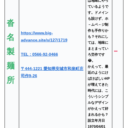
は地味にやっ
ているようで
す。ドメイン
も設けず、ホ
沓
－ムペ－ジ制
作も手作りか
https://www.big-
名
も？それにし
advance.site/s/127/1719
ては、地味に
まとまってい
製
***
TEL : 0566-92-0466
ろ労作です
😂。
麺
かえって、最
〒444-1221 愛知県安城市和泉町庄
近のようにけ
司作9-26
所
ばけばしいHP
が増えてきた
時代には、こ
ういうシンプ
ルなデザイン
がかえって好
まれるかも？
設立年月日
1970/04/01