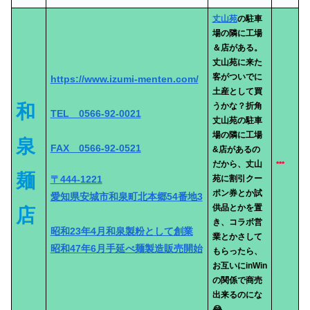
丈山苑
の駐車
場の隣に工場
＆店がある。
丈山苑に来た
客がついでに
https://www.izumi-menten.com/
土産として買
和
うかな？折角
TEL 0566-92-0021
丈山苑の駐車
場の隣に工場
泉
FAX 0566-92-0521
&店があるの
だから、丈山
***
麺
〒444-1221
苑に割引クー
ポン券とか試
愛知県安城市和泉町北本郷54番地3
供品とかを置
店
き、コラボ営
昭和23年4月和泉製粉として創業
業とかさして
昭和47年6月手延べ麺製造販売開始
もらったら、
お互いにinWin
の関係で商売
出来るのにな
😂。