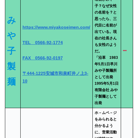
子？なぜ女性
の名前を？と
み
思ったら、三
代目に名前が
https://www.miyakoseimen.com/
出ている。現
や
在の社長さん
TEL 0566-92-1774
も女性のよう
子
だ。
***
FAX 0566-92-0197
「沿革
1983
製
年5月1日早川
みや子製麺所
〒444-1225安城市和泉町井ノ上3-
として出発
麺
10
1995年5月1日
有限会社 みや
子製麺として
出発
ホ－ムペ－ジ
をみられると
分かるよう
に、営業活動