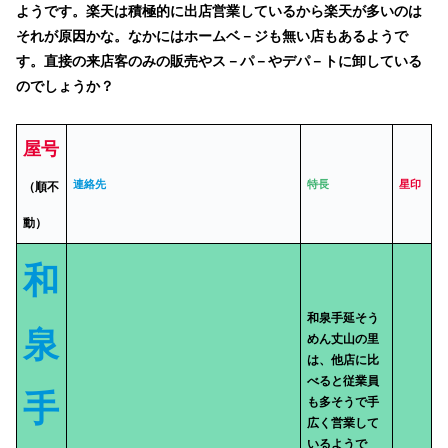
ようです。楽天は積極的に出店営業しているから楽天が多いのは
それが原因かな。なかにはホームベ－ジも無い店もあるようで
す。直接の来店客のみの販売やス－パ－やデパ－トに卸している
のでしょうか？
屋号
連絡先
特長
星印
（順不
動
）
和
和泉手延そう
泉
めん丈山の里
は、他店に比
べると従業員
手
も多そうで手
広く営業して
いるようで