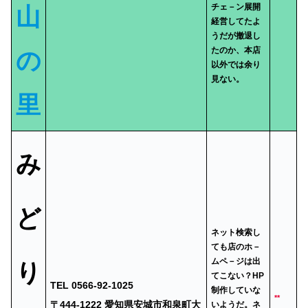
チェ－ン展開
山
経営してたよ
うだが撤退し
たのか、本店
の
以外では余り
見ない。
里
み
ど
ネット検索し
ても店のホ－
ムペ－ジは出
り
てこない？HP
TEL 0566-92-1025
制作していな
**
〒444-1222 愛知県安城市和泉町大
いようだ。ネ