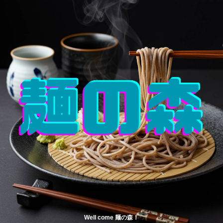
Well come 麺の森！