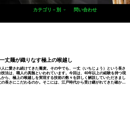
カテゴリ－別
問い合わせ
一丈麺が織りなす極上の喉越し
本人に愛され続けてきた蕎麦。その中でも、一丈（いちじょう）という長さ
の技法は、職人の真髄といわれています。今回は、40年以上の経験を持つ現
人から、極上の喉越しを実現する技術の数々を詳しく解説していただきまし
丈の長さにこだわるのか。そこには、江戸時代から受け継がれてきた確かな
ます。粉の配合から水回し、延ばし方、切り方まで、一つひとつの工程に込
人の想いと技術を、これまでにない深い視点からお伝えします。近年、家庭
ちを楽しむ方が増えています。しかし、本当に美味しい蕎麦を打つために
おくべき重要なポイントがあります。温度管理や湿度との関係、道具の選び
ロの技術を余すことなくご紹介。この記事では、伝統の技法を守りながら
なアプローチで蕎麦打ちの神髄に迫ります。家庭での実践に役立つ情報か
ではの極意ま...