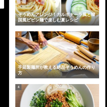
そうめんアレンジ！カルボナーラ風と韓
国風ビビン麺で楽しむ夏レシピ
手延製麺所が教える絶品そうめんの作り
方