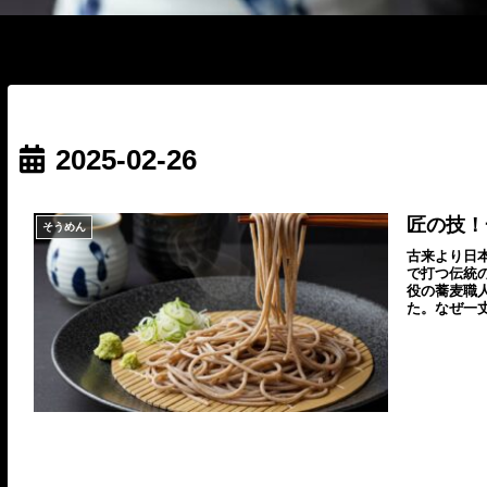
2025-02-26
匠の技！
そうめん
古来より日
で打つ伝統
役の蕎麦職
た。なぜ一
理由があり
められた職
での蕎麦打
は、知って
方など、プ
も、現代的
ら、職人なら