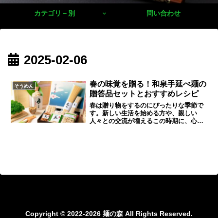
カテゴリ－別
問い合わせ
2025-02-06
春の味覚を贈る！和泉手延べ麺の
そうめん
贈答品セットとおすすめレシピ
春は贈り物をするのにぴったりな季節で
す。新しい生活を始める方や、親しい
人々との交流が増えるこの時期に、心温
まる贈り物を考えている方も多いのでは
ないでしょうか。そんなあなたにおすす
めしたいのが、「和泉手延べ麺」の贈答
品セットです。和泉手延べ麺は、その名
の通り、和泉市で伝統的な方法で作られ
ている手延べ麺で、その品質と味わいか
ら多くの方に愛されています。和泉手延
べ麺の魅力は、なんといってもその独特
の食感と風味です。職人たちが丹念に手
作業で伸ばすことで生まれる、滑らかで
コシのある食感は、一度食べたら忘れら
Copyright © 2022-2026 麺の森 All Rights Reserved.
れない美味しさです。また、良質な小麦