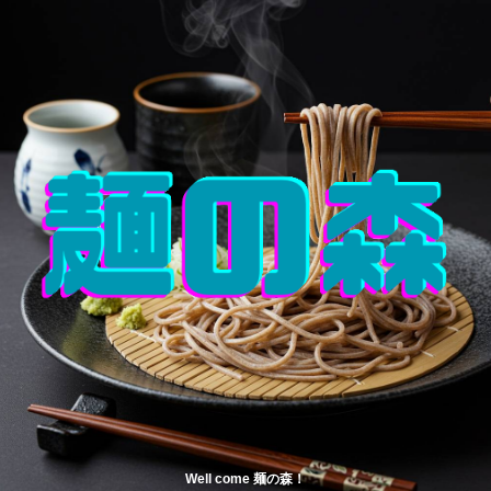
Well come 麺の森！