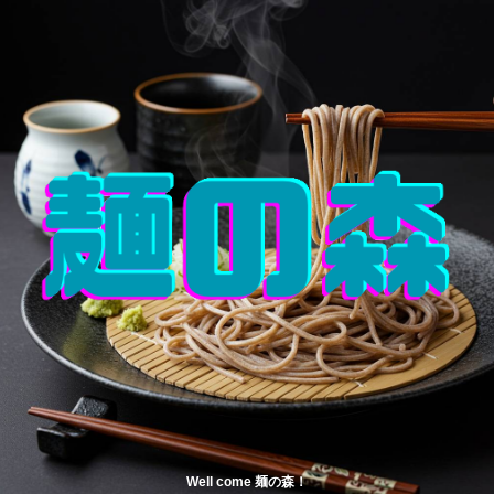
Well come 麺の森！