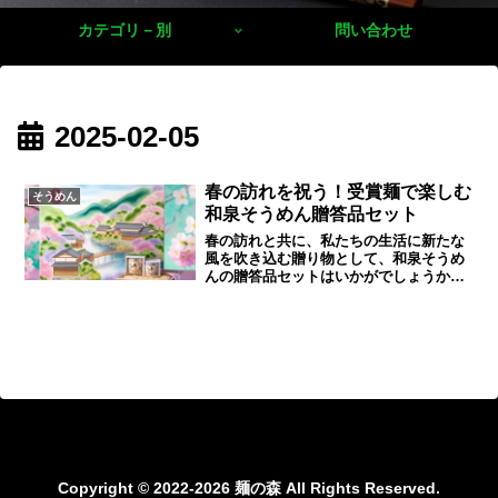
カテゴリ－別
問い合わせ
2025-02-05
春の訪れを祝う！受賞麺で楽しむ
そうめん
和泉そうめん贈答品セット
春の訪れと共に、私たちの生活に新たな
風を吹き込む贈り物として、和泉そうめ
んの贈答品セットはいかがでしょうか。
伝統的な製法を守りながらも、現代の食
卓に馴染むよう工夫されたこのそうめん
は、多くの賞を受賞しており、品質と味
わいで多くの人々を魅了しています。和
泉そうめんは、その滑らかでコシのある
食感が特徴です。製造過程で使用される
のは、厳選された小麦粉と、自然の恵み
をたっぷり受けた清らかな水。職人たち
が長年の経験と技術を駆使して一本一本
丁寧に仕上げています。この手間ひま
が、他のそうめんでは味わえない深い旨
Copyright © 2022-2026 麺の森 All Rights Reserved.
味と独特の風味を生み出しています。春