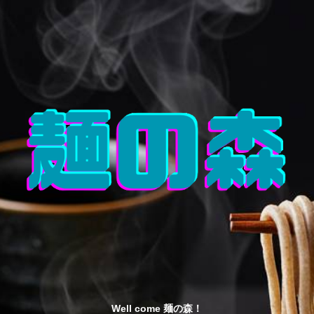
Well come 麺の森！