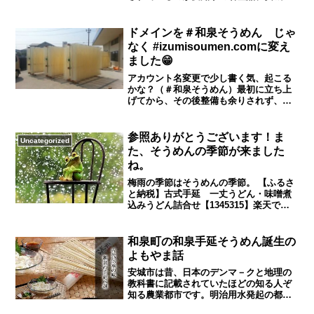
たりです。一箱に詰められたそうめん
の食感と風味です。職人たちが丹念に手
泉そうめんです。この記事では、安城和
は、その見た目の美しさもさることなが
作業で伸ばすことで生まれる、滑らかで
泉そうめんの深い歴史と伝統、そしてそ
ら、食卓に並べるだけで華やかな雰囲気
コシのある食感は、一度食べたら忘れら
の類まれなる美味しさの秘密を徹底解剖
ドメインを＃和泉そうめん じゃ
を演出します...
れない美味しさです。また、良質な小麦
します。食通が唸るその究極の涼味、そ
なく #izumisoumen.comに変え
粉と清らかな水を使用しているため、麺
して職人の技が光る製造工程を詳しくご
ました😁
そのものの風味が豊かで、様々な料理に
紹介します。また、地元で長年愛され続
マッチします。贈答品セットには、さま
ける理由を探りつつ、あなたの知らない
アカウント名変更で少し書く気、起こる
ざまな種類の手延べ麺が入っており、受
美味しい食べ方やアレンジ方法もお伝え
かな？（＃和泉そうめん）最初に立ち上
け取った方が自分の好みに合わせて楽し
します。この夏、安城和泉そうめんの魅
げてから、その後整備も余りされず、半
むことができます。中には、季節限定の
力を余すところなくお届けし、皆様の食
ば放置状態のこのサイト。少しやる気起
特別な味わいの麺や、和の食材をふんだ
卓に新たな風を吹き込む一助となれば幸
こして頑張ろうかと思って、アカンウン
んに使用し...
いです。さあ、安城和泉そうめんの魅力
ト変更しちまいました。といってる間に
参照ありがとうございます！ま
Uncategorized
の旅に出かけましょう。1. 驚きの歴史と
今年も1月は残り少なくなってきました。
た、そうめんの季節が来ました
伝統！安城和泉そうめんの秘密を紐解く
皆さんはまだ、正月気分抜けていない？
日本の夏の風物詩、そうめん。その中で
ね。
お歳暮の季節でもないし、まだまだ寒い1
も特に注目されるのが、愛知県の安城市
月、さすがにそうめんでは無いような？
梅雨の季節はそうめんの季節。 【ふるさ
で生産される和泉そうめんです。驚くこ
😁梅雨が近くなる頃から、そうめんは盛
と納税】古式手延 一丈うどん・味噌煮
とに、このそうめんの歴史は数百年にわ
り上がるのかな。*追記）レイアウトがか
込みうどん詰合せ【1345315】楽天で購
たります。安城和泉そうめんは、江戸時
なり崩れていたので少し補修😁
入友達が今年の中元はそうめんにした、
代に...
20240206【ふるさと納税】古式手延 一
と言っていた。お中元、お歳暮の季節は
丈うどん・味噌煮込みうどん詰合せ
そうめん屋の稼ぎ時なんだろうな。 【ふ
和泉町の和泉手延そうめん誕生の
【1345315】楽天で購入【ふるさと納
るさと納税】古式手延 一丈うどん・味
よもやま話
税】【京都市】JTBふるさと旅行券（紙
噌煮込みうどん詰合せ【1345315】楽天
券）90,000円分 | 観光地応援 温泉 観光
で購入
安城市は昔、日本のデンマ－クと地理の
旅行 ホテル 旅館 クーポン チケット 予約
教科書に記載されていたほどの知る人ぞ
楽天で購入
知る農業都市です。明治用水発起の都築
弥厚もこの地の方です。明治用水により