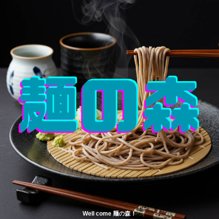
Well come 麺の森！