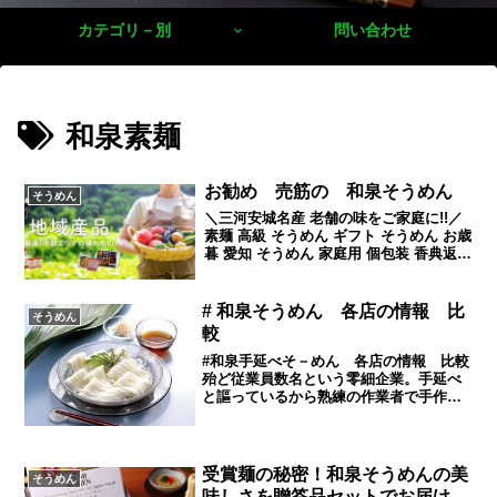
カテゴリ－別
問い合わせ
和泉素麺
お勧め 売筋の 和泉そうめん
そうめん
＼三河安城名産 老舗の味をご家庭に!!／
素麺 高級 そうめん ギフト そうめん お歳
暮 愛知 そうめん 家庭用 個包装 香典返し
取り寄せ 「丈山の里 いずみ庵 そうめん
180g×25P」 プレゼント 誕生日 結婚祝い
出産祝い ご挨拶 贈答 まとめ買い 仕送り
# 和泉そうめん 各店の情報 比
そうめん
お返し 御礼 地域産品価格：9,990円（税
較
込、送料無料) (2024/3/7時点)楽天で購入
【ふるさと納税】古式手延 一丈うど
#和泉手延べそ－めん 各店の情報 比較
ん・味噌煮込みうどん詰合せ
殆ど従業員数名という零細企業。手延べ
【1345315】価格：13,000円（税込、送
と謳っているから熟練の作業者で手作業
料無料) (2024/3/7時点)楽天で購入【三河
主体だから小規模が当然か。大昔なら、
安城名産 老舗の味をご家庭に!!】 手延 う
販売は問屋とかいった販路で販売したの
どん 乾麺 味噌煮込みうどん ギフト プレ
でしょうがＮＥＴ時代の現在では、小規
ゼント お歳暮 御歳暮 お年賀 御年賀 手延
模事業者でも簡単に世界に直販出来る
受賞麺の秘密！和泉そうめんの美
そうめん
べうどん 「丈山の里 いずみ庵 一丈うど
（当然鮮度や温度管理が必要だが）。ネ
味しさを贈答品セットでお届け